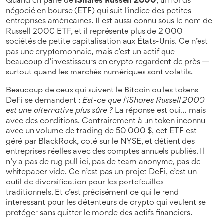
Quand on parle de
iShares Russell 2000
,
un fonds
négocié en bourse (ETF) qui suit l'indice des petites
entreprises américaines
. Il est aussi connu sous le nom de
Russell 2000 ETF
, et il représente plus de 2 000
sociétés de petite capitalisation aux États-Unis.
Ce n’est
pas une cryptomonnaie, mais c’est un actif que
beaucoup d’investisseurs en crypto regardent de près —
surtout quand les marchés numériques sont volatils.
Beaucoup de ceux qui suivent le Bitcoin ou les tokens
DeFi se demandent :
Est-ce que l’iShares Russell 2000
est une alternative plus sûre ?
La réponse est oui… mais
avec des conditions. Contrairement à un token inconnu
avec un volume de trading de 50 000 $, cet ETF est
géré par BlackRock, coté sur le NYSE, et détient des
entreprises réelles avec des comptes annuels publiés. Il
n’y a pas de rug pull ici, pas de team anonyme, pas de
whitepaper vide. Ce n’est pas un projet DeFi, c’est un
outil de diversification pour les portefeuilles
traditionnels. Et c’est précisément ce qui le rend
intéressant pour les détenteurs de crypto qui veulent se
protéger sans quitter le monde des actifs financiers.