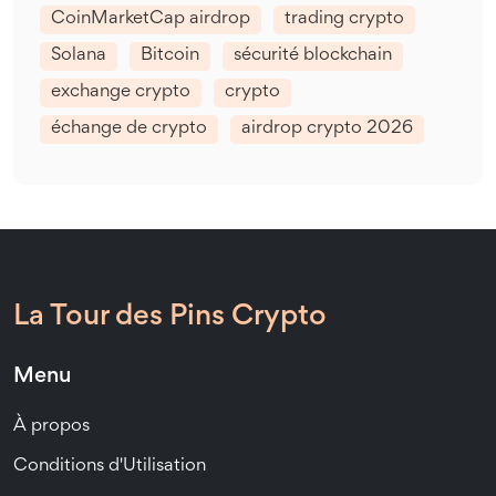
CoinMarketCap airdrop
trading crypto
Solana
Bitcoin
sécurité blockchain
exchange crypto
crypto
échange de crypto
airdrop crypto 2026
La Tour des Pins Crypto
Menu
À propos
Conditions d'Utilisation