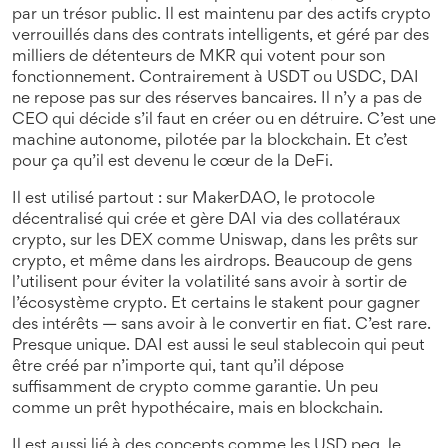
par un trésor public. Il est maintenu par des actifs crypto
verrouillés dans des contrats intelligents, et géré par des
milliers de détenteurs de MKR qui votent pour son
fonctionnement.
Contrairement à USDT ou USDC, DAI
ne repose pas sur des réserves bancaires. Il n’y a pas de
CEO qui décide s’il faut en créer ou en détruire. C’est une
machine autonome, pilotée par la blockchain. Et c’est
pour ça qu’il est devenu le cœur de la DeFi.
Il est utilisé partout : sur
MakerDAO
,
le protocole
décentralisé qui crée et gère DAI via des collatéraux
crypto
, sur les DEX comme Uniswap, dans les prêts sur
crypto, et même dans les airdrops. Beaucoup de gens
l’utilisent pour éviter la volatilité sans avoir à sortir de
l’écosystème crypto. Et certains le stakent pour gagner
des intérêts — sans avoir à le convertir en fiat. C’est rare.
Presque unique. DAI est aussi le seul stablecoin qui peut
être créé par n’importe qui, tant qu’il dépose
suffisamment de crypto comme garantie. Un peu
comme un prêt hypothécaire, mais en blockchain.
Il est aussi lié à des concepts comme les
USD peg
,
le