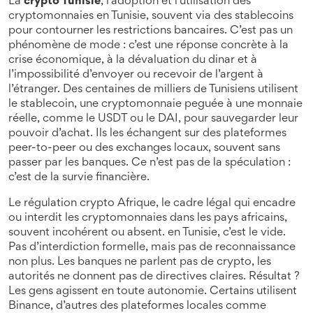
La
crypto Tunisie
,
l'adoption et l'utilisation des
cryptomonnaies en Tunisie, souvent via des stablecoins
pour contourner les restrictions bancaires
.
C’est pas un
phénomène de mode : c’est une réponse concrète à la
crise économique, à la dévaluation du dinar et à
l’impossibilité d’envoyer ou recevoir de l’argent à
l’étranger. Des centaines de milliers de Tunisiens utilisent
le
stablecoin
,
une cryptomonnaie peguée à une monnaie
réelle, comme le USDT ou le DAI, pour sauvegarder leur
pouvoir d’achat
.
Ils les échangent sur des plateformes
peer-to-peer ou des exchanges locaux, souvent sans
passer par les banques. Ce n’est pas de la spéculation :
c’est de la survie financière.
Le
régulation crypto Afrique
,
le cadre légal qui encadre
ou interdit les cryptomonnaies dans les pays africains,
souvent incohérent ou absent
.
en Tunisie, c’est le vide.
Pas d’interdiction formelle, mais pas de reconnaissance
non plus. Les banques ne parlent pas de crypto, les
autorités ne donnent pas de directives claires. Résultat ?
Les gens agissent en toute autonomie. Certains utilisent
Binance, d’autres des plateformes locales comme