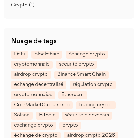
Crypto
(1)
Nuage de tags
DeFi
blockchain
échange crypto
cryptomonnaie
sécurité crypto
airdrop crypto
Binance Smart Chain
échange décentralisé
régulation crypto
cryptomonnaies
Ethereum
CoinMarketCap airdrop
trading crypto
Solana
Bitcoin
sécurité blockchain
exchange crypto
crypto
échange de crypto
airdrop crypto 2026