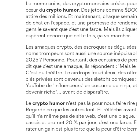
Le
meme coins
,
des cryptomonnaies créées pour 
cœur du
crypto humor
. Des jetons comme $DOG
attiré des millions. Et maintenant, chaque sema
de chat en l’espace, et une promesse de rendem
gens le savent que c’est une farce. Mais ils cliq
espèrent encore que cette fois, ça va marcher.
Les
arnaques crypto
,
des escroqueries déguisées
noms trompeurs
sont aussi une source inépuisab
2025 ? Personne. Pourtant, des centaines de per
dit que c’est une arnaque, ils répondent : "Mais le 
C’est du théâtre. Le
airdrops frauduleux
,
des offre
clés privées
sont devenus des sketchs comiques :
YouTube de "influenceurs" en costume de ninja, et
devenir riche"… avant de disparaître.
Le
crypto humor
n’est pas là pour nous faire rire 
Regarde ce que les autres font. Et réfléchis avant
qu’il n’a même pas de site web, c’est une blague
cassés et promet 20 % par jour, c’est une farce. E
rater un gain est plus forte que la peur d’être ber