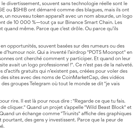
le divertissement, souvent sans technologie réelle
sont le
E ou $SHIB ont démarré comme des blagues, mais ils ont
ine, un nouveau token apparaît avec un nom absurde, un logo
ent de 10 000 %—tout ça sur Binance Smart Chain. Les
uent quand même. Parce que c’est drôle. Ou parce qu’ils
 en opportunités, souvent basées sur des rumeurs ou des
le d’humour noir. Qui a inventé l’airdrop "POTS Moonpot" en
sonnes ont cherché comment y participer. Et quand on leur
site avait un logo professionnel !". Ce n’est pas de la naïveté.
s d’actifs gratuits qui n’existent pas, créées pour voler des
 des sites avec des noms de CoinMarketCap, des vidéos
 des groupes Telegram où tout le monde se dit "je vais
pour rire. Il est là pour nous dire : "Regarde ce que tu fais.
 de cliquer." Quand un projet s’appelle "Wild Beast Block" et
. Quand un échange comme "Triunits" affiche des graphiques
t pourtant, des gens y investissent. Parce que la peur de
né.