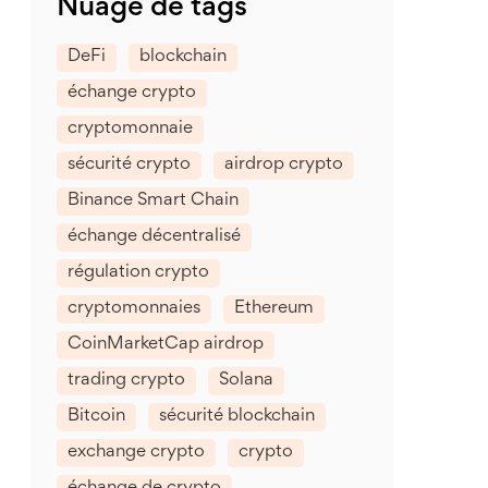
Nuage de tags
DeFi
blockchain
échange crypto
cryptomonnaie
sécurité crypto
airdrop crypto
Binance Smart Chain
échange décentralisé
régulation crypto
cryptomonnaies
Ethereum
CoinMarketCap airdrop
trading crypto
Solana
Bitcoin
sécurité blockchain
exchange crypto
crypto