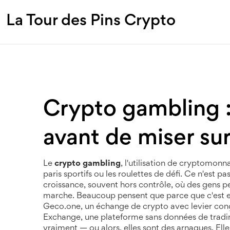
La Tour des Pins Crypto
Crypto gambling : 
avant de miser su
Le
crypto gambling
,
l'utilisation de cryptomonna
paris sportifs ou les roulettes de défi
. Ce n'est pa
croissance, souvent hors contrôle, où des gen
marche.
Beaucoup pensent que parce que c'est en
Geco.one
,
un échange de crypto avec levier con
Exchange
,
une plateforme sans données de tradin
vraiment — ou alors, elles sont des arnaques. Ell