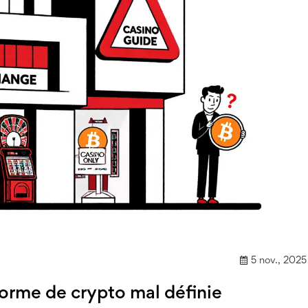
5 nov., 2025
forme de crypto mal définie