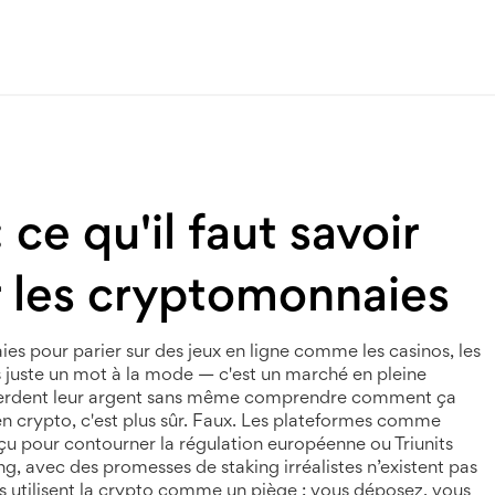
ce qu'il faut savoir
r les cryptomonnaies
ies pour parier sur des jeux en ligne comme les casinos, les
s juste un mot à la mode — c'est un marché en pleine
s perdent leur argent sans même comprendre comment ça
 crypto, c'est plus sûr. Faux. Les plateformes comme
çu pour contourner la régulation européenne
ou
Triunits
g, avec des promesses de staking irréalistes
n’existent pas
es utilisent la crypto comme un piège : vous déposez, vous