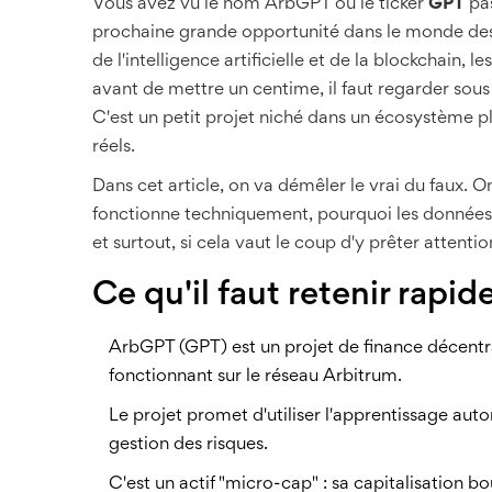
Vous avez vu le nom ArbGPT ou le ticker
GPT
pas
prochaine grande opportunité dans le monde des 
de l'intelligence artificielle et de la blockchain,
avant de mettre un centime, il faut regarder sou
C'est un petit projet niché dans un écosystème pl
réels.
Dans cet article, on va démêler le vrai du faux. 
fonctionne techniquement, pourquoi les données su
et surtout, si cela vaut le coup d'y prêter attenti
Ce qu'il faut retenir rapi
ArbGPT (GPT)
est
un projet de finance décentr
fonctionnant sur le réseau Arbitrum
.
Le projet promet d'utiliser l'apprentissage aut
gestion des risques.
C'est un actif "micro-cap" : sa capitalisation bou