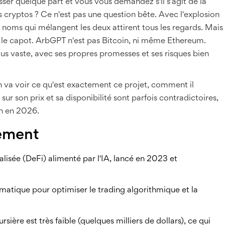
ser quelque part et vous vous demandez s'il s'agit de la
cryptos ? Ce n'est pas une question bête. Avec l'explosion
 les noms qui mélangent les deux attirent tous les regards. Mais
s le capot. ArbGPT n'est pas Bitcoin, ni même Ethereum.
us vaste, avec ses propres promesses et ses risques bien
On va voir ce qu'est exactement ce projet, comment il
r son prix et sa disponibilité sont parfois contradictoires,
on en 2026.
dement
alisée (DeFi) alimenté par l'IA, lancé en 2023 et
omatique pour optimiser le trading algorithmique et la
rsière est très faible (quelques milliers de dollars), ce qui