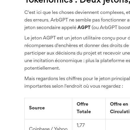
Tokenomics : Deux jetons, 
C'est ici que les choses deviennent complexes, et
des erreurs. ArbGPT ne semble pas fonctionner avec
jeton secondaire appelé
AGPT
(ou ArbGPT boost
Le jeton
AGPT
est
un jeton utilitaire conçu pour 
récompenses d'enchères et donner des droits de
participer aux décisions du projet et recevoir un
une incitation économique : plus la plateforme es
potentiellement.
Mais regardons les chiffres pour le jeton principa
importantes selon l'endroit où vous regardez :
Offre
Offre en
Source
Totale
Circulat
1,77
Coinbase / Yahoo