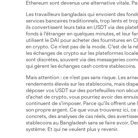
Ethereum
sont devenus une alternative vitale. Pa
Les travailleurs bangladais qui envoient des fonds
services bancaires traditionnels, trop lents et t
ils convertissent leurs taka en USDT via des pla
fonds à l’étranger en quelques minutes, et leur f
utilisent le DAI pour acheter des fournitures en C
en crypto. Ce n’est pas de la mode. C’est de la 
les échanges de crypto sur les plateformes locale
sont discrètes, souvent via des messageries co
qui gèrent les échanges cash contre stablecoins.
Mais attention : ce n’est pas sans risque. Les ar
rendements élevés sur les stablecoins, mais disp
déposer vos USDT sur des portefeuilles non sécurisé
d’achat de crypto, vous pourriez avoir des ennuis 
continuent de s’imposer. Parce qu’ils offrent une l
son propre argent. Ce que vous trouverez ici, ce 
concrets, des analyses de cas réels, des avertissem
stablecoins au Bangladesh sans se faire avoir. Des
système. Et qui ne veulent plus y revenir.