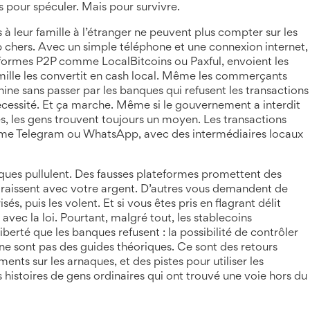
s pour spéculer. Mais pour survivre.
 à leur famille à l’étranger ne peuvent plus compter sur les
rop chers. Avec un simple téléphone et une connexion internet,
teformes P2P comme LocalBitcoins ou Paxful, envoient les
amille les convertit en cash local. Même les commerçants
hine sans passer par les banques qui refusent les transactions
nécessité. Et ça marche. Même si le gouvernement a interdit
s, les gens trouvent toujours un moyen. Les transactions
mme Telegram ou WhatsApp, avec des intermédiaires locaux
naques pullulent. Des fausses plateformes promettent des
araissent avec votre argent. D’autres vous demandent de
s, puis les volent. Et si vous êtes pris en flagrant délit
avec la loi. Pourtant, malgré tout, les stablecoins
iberté que les banques refusent : la possibilité de contrôler
ne sont pas des guides théoriques. Ce sont des retours
ents sur les arnaques, et des pistes pour utiliser les
 histoires de gens ordinaires qui ont trouvé une voie hors du