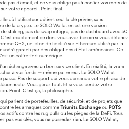
ande pas d’email, et ne vous oblige pas à confier vos mots de
sur votre appareil. Point final.
lle où l’utilisateur détient seul la clé privée, sans
ire de la crypto. Le SOLO Wallet en est une version
as de staking, pas de swap intégré, pas de dashboard avec 50
fs. C’est exactement ce dont vous avez besoin si vous détenez
s comme
QBX
,
un jeton de fidélité sur Ethereum utilisé par la
munéré garanti par des obligations d’État américaines
. Ce
C’est un coffre-fort numérique.
un échange avec un bon service client. En réalité, la vraie
toucher à vos fonds — même par erreur. Le SOLO Wallet
t de passe. Pas de support qui vous demande votre phrase de
 déconnecte. Vous gérez tout. Et si vous perdez votre
n. Point. C’est ça, la philosophie.
qui parlent de portefeuilles, de sécurité, et de projets que
nt contre les arnaques comme
Triunits Exchange
ou
POTS
 actifs contre les rug pulls ou les pièges de la DeFi. Tous
ez pas vos clés, vous ne possédez rien. Le SOLO Wallet,