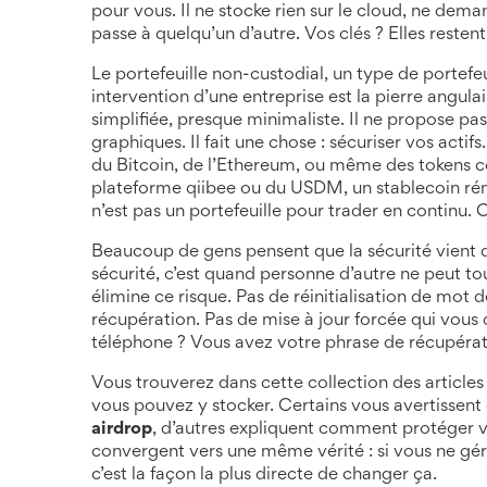
pour vous. Il ne stocke rien sur le cloud, ne dem
passe à quelqu’un d’autre. Vos clés ? Elles restent 
Le
portefeuille non-custodial
,
un type de portefeui
intervention d’une entreprise
est la pierre angula
simplifiée, presque minimaliste. Il ne propose p
graphiques. Il fait une chose : sécuriser vos acti
du Bitcoin, de l’Ethereum, ou même des token
plateforme qiibee
ou du
USDM
,
un stablecoin ré
n’est pas un portefeuille pour trader en continu. 
Beaucoup de gens pensent que la sécurité vient d’
sécurité, c’est quand personne d’autre ne peut 
élimine ce risque. Pas de réinitialisation de mo
récupération. Pas de mise à jour forcée qui vous
téléphone ? Vous avez votre phrase de récupératio
Vous trouverez dans cette collection des articles 
vous pouvez y stocker. Certains vous avertisse
airdrop
, d’autres expliquent comment protéger vos
convergent vers une même vérité : si vous ne gér
c’est la façon la plus directe de changer ça.