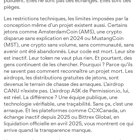
pullulent. Elles ne sont pas des échanges. Elles sont des
pièges.
Les
restrictions techniques
,
les limites imposées par la
conception même d’un projet
existent aussi. Certains
jetons comme
AmsterdamCoin (AMS)
,
une crypto
disparue sans explication en 2024
ou
MustangCoin
(MST)
,
une crypto sans volume, sans communauté, sans
avenir
ont été abandonnés. Leur code est mort. Leur site
est inactif. Leur token ne vaut plus rien. Et pourtant, des
gens continuent de les chercher. Pourquoi ? Parce qu’ils
ne savent pas comment reconnaître un projet mort. Les
airdrops
,
les distributions gratuites de jetons
, sont
devenus le terrain de chasse des arnaques. L’airdrop
CANU n’existe pas. L’airdrop ASK de Permission.io, lui,
est réel. La différence ? Une équipe publique, une
technologie vérifiable, une traçabilité. Sans ça, c’est une
arnaque. Et les plateformes comme
CCXCanada
,
un
échange inactif depuis 2025
ou
Bittrex Global
,
en
liquidation officielle en avril 2025
, vous montrent ce qui
arrive quand la transparence manque.