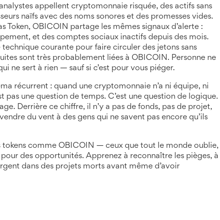
s analystes appellent
cryptomonnaie risquée
,
des actifs sans
isseurs naïfs avec des noms sonores et des promesses vides
.
 Token, OBICOIN partage les mêmes signaux d’alerte :
pement, et des comptes sociaux inactifs depuis des mois.
 technique courante pour faire circuler des jetons sans
uites
sont très probablement liées à OBICOIN. Personne ne
i ne sert à rien — sauf si c’est pour vous piéger.
éma récurrent : quand une cryptomonnaie n’a ni équipe, ni
e n’est pas une question de temps. C’est une question de logique.
e. Derrière ce chiffre, il n’y a pas de fonds, pas de projet,
e vendre du vent à des gens qui ne savent pas encore qu’ils
des tokens comme OBICOIN — ceux que tout le monde oublie,
 pour des opportunités. Apprenez à reconnaître les pièges, à
re argent dans des projets morts avant même d’avoir