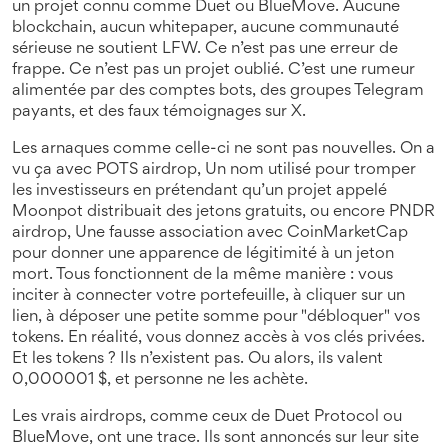
un projet connu comme Duet ou BlueMove. Aucune
blockchain, aucun whitepaper, aucune communauté
sérieuse ne soutient LFW. Ce n’est pas une erreur de
frappe. Ce n’est pas un projet oublié. C’est une rumeur
alimentée par des comptes bots, des groupes Telegram
payants, et des faux témoignages sur X.
Les arnaques comme celle-ci ne sont pas nouvelles. On a
vu ça avec
POTS airdrop
,
Un nom utilisé pour tromper
les investisseurs en prétendant qu’un projet appelé
Moonpot distribuait des jetons gratuits
, ou encore
PNDR
airdrop
,
Une fausse association avec CoinMarketCap
pour donner une apparence de légitimité à un jeton
mort
. Tous fonctionnent de la même manière : vous
inciter à connecter votre portefeuille, à cliquer sur un
lien, à déposer une petite somme pour "débloquer" vos
tokens. En réalité, vous donnez accès à vos clés privées.
Et les tokens ? Ils n’existent pas. Ou alors, ils valent
0,000001 $, et personne ne les achète.
Les vrais airdrops, comme ceux de Duet Protocol ou
BlueMove, ont une trace. Ils sont annoncés sur leur site