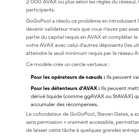
2 000 AVAX ou plus selon les règles du réseau). C
participants.
GoGoPool a résolu ce problème en introduisant l
devenir validateur mais que vous n'avez pas as
partie du capital requis en AVAX et compléter l
votre AVAX avec celui d'autres déposants (les ut
atteindre le seuil minimum requis par le réseau 
Ce modèle crée un cercle vertueux :
Pour les opérateurs de nœuds :
Ils peuvent va
Pour les détenteurs d'AVAX :
Ils peuvent mettr
dérivé liquide (comme ggAVAX ou StAVAX) qu'ils
accumuler des récompenses.
Le cofondateur de GoGoPool, Steven Gates, a souv
sans permission » vraiment accessible, permettant
de laisser cette tâche à quelques grandes entrepri