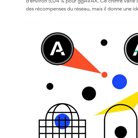
d'environ 5,04 % pour ggAVAX. Ce chiffre varie
des récompenses du réseau, mais il donne une idée