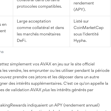
collatéral dans certains
rendement
protocoles compatibles.
(APY).
Large acceptation
Listé sur
s en
comme collatéral et dans
CoinMarketCap
ment
les marchés monétaires
sous l'identité
DeFi.
Hypha.
ha
ttez simplement vos AVAX en jeu sur le site officiel
 les vendre, les emprunter ou les utiliser pendant la période
uvez prendre ces jetons et les déposer dans un autre
r des intérêts supplémentaires. C'est ce qu'on appelle la
ses de validation AVAX
plus
les intérêts générés par
takingRewards indiquaient un APY (rendement annuel)