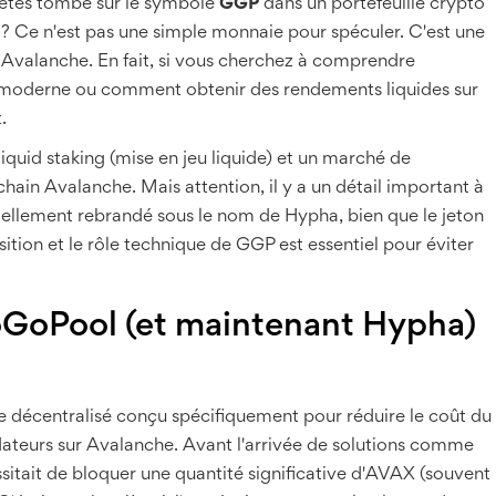
êtes tombé sur le symbole
GGP
dans un portefeuille crypto
 Ce n'est pas une simple monnaie pour spéculer. C'est une
e Avalanche. En fait, si vous cherchez à comprendre
 moderne ou comment obtenir des rendements liquides sur
.
iquid staking (mise en jeu liquide) et un marché de
chain Avalanche. Mais attention, il y a un détail important à
ficiellement rebrandé sous le nom de
Hypha
, bien que le jeton
tion et le rôle technique de GGP est essentiel pour éviter
oGoPool (et maintenant Hypha)
de décentralisé conçu spécifiquement pour réduire le coût du
dateurs sur Avalanche
.
Avant l'arrivée de solutions comme
ssitait de bloquer une quantité significative d'AVAX (souvent