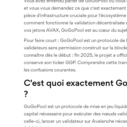
Vous avez entendu parler de GoGoPool ou vous 
et vous vous demandez ce que c'est exactement ?
pièce d'infrastructure cruciale pour l'écosystèm
comment fonctionne la validation décentralisée
vos jetons AVAX, GoGoPool est au cœur du sujet
Pour faire court : GoGoPool est un protocole de l
validateurs sans permission construit sur la block
connaître dès le début : fin 2025, le projet a of
conserve son ticker GGP. Comprendre cette transi
les confusions courantes.
C'est quoi exactement G
?
GoGoPool
est
un protocole de mise en jeu liqui
capital nécessaire pour exécuter des nœuds vali
celle-ci, lancer un validateur sur Avalanche néce