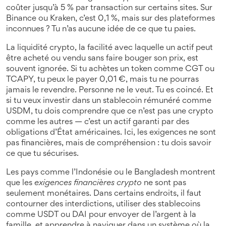
coûter jusqu’à 5 % par transaction sur certains sites. Sur
Binance ou Kraken, c’est 0,1 %, mais sur des plateformes
inconnues ? Tu n’as aucune idée de ce que tu paies.
La
liquidité crypto
,
la facilité avec laquelle un actif peut
être acheté ou vendu sans faire bouger son prix
, est
souvent ignorée. Si tu achètes un token comme CGT ou
TCAPY, tu peux le payer 0,01 €, mais tu ne pourras
jamais le revendre. Personne ne le veut. Tu es coincé. Et
si tu veux investir dans un stablecoin rémunéré comme
USDM, tu dois comprendre que ce n’est pas une crypto
comme les autres — c’est un actif garanti par des
obligations d’État américaines. Ici, les exigences ne sont
pas financières, mais de compréhension : tu dois savoir
ce que tu sécurises.
Les pays comme l’Indonésie ou le Bangladesh montrent
que les
exigences financières crypto
ne sont pas
seulement monétaires. Dans certains endroits, il faut
contourner des interdictions, utiliser des stablecoins
comme USDT ou DAI pour envoyer de l’argent à la
famille, et apprendre à naviguer dans un système où la