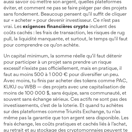
aussi savoir où mettre son argent, quelles plateformes
éviter, et comment ne pas se faire piéger par des projets
sans fondement
.
Beaucoup pensent qu’il suffit de cliquer
sur « acheter » pour devenir investisseur. Ce n’est pas
vrai. Les
exigences financières crypto
incluent des
coûts cachés : les frais de transaction, les risques de rug
pull, la liquidité manquante, et surtout, le temps qu’il faut
pour comprendre ce qu’on achète.
Un
capital minimum
,
la somme réelle qu’il faut détenir
pour participer à un projet sans prendre un risque
excessif
n’existe pas officiellement, mais en pratique, il
faut au moins 500 à 1 000 € pour diversifier un peu.
Avec moins, tu finis par acheter des tokens comme PAC,
KUKU ou WBB — des projets avec une capitalisation de
moins de 100 000 $, sans équipe, sans communauté, et
souvent sans échange sérieux. Ces actifs ne sont pas des
investissements, c’est de la loterie. Et quand tu achètes
sur des plateformes comme Triunits Exchange, tu n’as
même pas la garantie que ton argent sera disponible. Les
frais échange
,
les coûts pratiques et cachés liés à l’achat,
au retrait et au stockage des cryptomonnaies
peuvent te