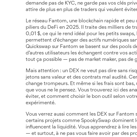
demande pas de KYC, ne garde pas vos clés privée
attire de plus en plus de traders qui veulent éviter
Le réseau
Fantom
,
une blockchain rapide et peu 
piliers du DeFi en 2025. Il traite des milliers de 
0,01 $, ce qui le rend idéal pour les petits swaps, 
permettent d’échanger des actifs numériques san
Quickswap sur Fantom se basent sur des pools de 
d’autres utilisateurs les échangent contre vos ac
tout ça possible — pas de market maker, pas de ge
Mais attention : un DEX ne veut pas dire sans ri
jetons sans valeur et des contrats mal audité. Cer
change trompeurs. Et même si les frais sont bas,
que vous ne le pensez. Vous trouverez ici des anal
éviter, et comment choisir le bon outil selon vo
expérimenté.
Vous verrez aussi comment les DEX sur Fantom 
certains projets comme SpookySwap dominent le 
influencent la liquidité. Vous apprendrez à lire 
— et surtout, à ne pas vous faire avoir par des p