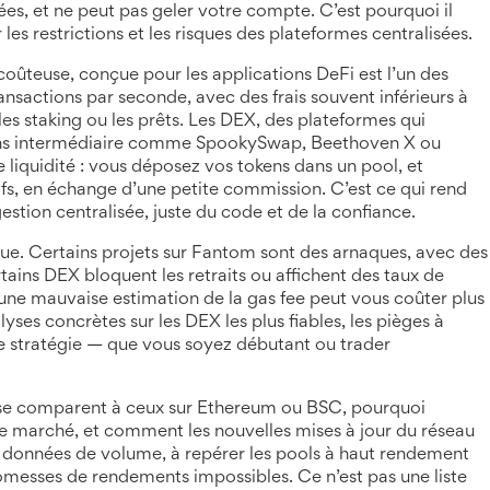
s, et ne peut pas geler votre compte. C’est pourquoi il
 les restrictions et les risques des plateformes centralisées.
coûteuse, conçue pour les applications DeFi
est l’un des
transactions par seconde, avec des frais souvent inférieurs à
les staking ou les prêts. Les
DEX
,
des plateformes qui
s intermédiaire
comme SpookySwap, Beethoven X ou
liquidité : vous déposez vos tokens dans un pool, et
tifs, en échange d’une petite commission. C’est ce qui rend
stion centralisée, juste du code et de la confiance.
sque. Certains projets sur Fantom sont des arnaques, avec des
tains DEX bloquent les retraits ou affichent des taux de
 une mauvaise estimation de la gas fee peut vous coûter plus
yses concrètes sur les DEX les plus fiables, les pièges à
tre stratégie — que vous soyez débutant ou trader
se comparent à ceux sur Ethereum ou BSC, pourquoi
marché, et comment les nouvelles mises à jour du réseau
les données de volume, à repérer les pools à haut rendement
romesses de rendements impossibles. Ce n’est pas une liste