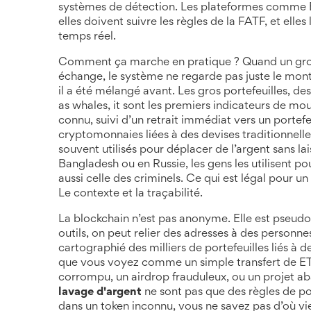
systèmes de détection. Les plateformes comme Bi
elles doivent suivre les règles de la FATF, et elle
temps réel.
Comment ça marche en pratique ? Quand un gros 
échange, le système ne regarde pas juste le mont
il a été mélangé avant. Les
gros portefeuilles
,
des
as
whales
, it
sont les premiers indicateurs de m
connu, suivi d’un retrait immédiat vers un portef
cryptomonnaies liées à des devises traditionnell
souvent utilisés pour déplacer de l’argent sans lai
Bangladesh ou en Russie, les gens les utilisent 
aussi celle des criminels. Ce qui est légal pour un
Le contexte et la traçabilité.
La blockchain n’est pas anonyme. Elle est pseud
outils, on peut relier des adresses à des personn
cartographié des milliers de portefeuilles liés à 
que vous voyez comme un simple transfert de ETH,
corrompu, un airdrop frauduleux, ou un projet aba
lavage d'argent
ne sont pas que des règles de pol
dans un token inconnu, vous ne savez pas d’où vient