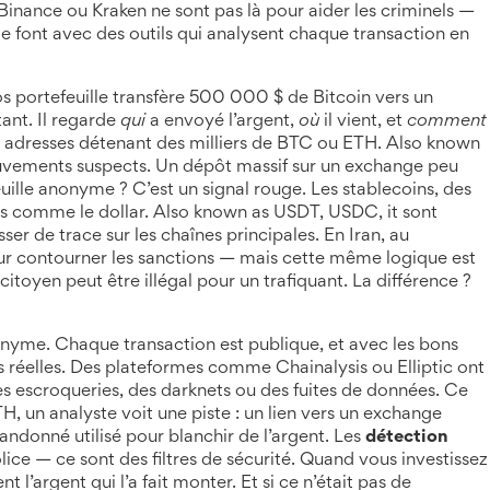
nance ou Kraken ne sont pas là pour aider les criminels —
s le font avec des outils qui analysent chaque transaction en
portefeuille transfère 500 000 $ de Bitcoin vers un
ant. Il regarde
qui
a envoyé l’argent,
où
il vient, et
comment
 adresses détenant des milliers de BTC ou ETH
. Also known
ouvements suspects
.
Un dépôt massif sur un exchange peu
euille anonyme ? C’est un signal rouge. Les
stablecoins
,
des
es comme le dollar
. Also known as
USDT, USDC
, it
sont
sser de trace sur les chaînes principales
.
En Iran, au
pour contourner les sanctions — mais cette même logique est
 citoyen peut être illégal pour un trafiquant. La différence ?
onyme. Chaque transaction est publique, et avec les bons
es réelles. Des plateformes comme Chainalysis ou Elliptic ont
des escroqueries, des darknets ou des fuites de données. Ce
 un analyste voit une piste : un lien vers un exchange
ndonné utilisé pour blanchir de l’argent. Les
détection
ice — ce sont des filtres de sécurité. Quand vous investissez
 l’argent qui l’a fait monter. Et si ce n’était pas de