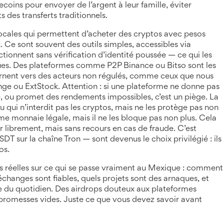
ecoins pour envoyer de l’argent à leur famille, éviter
ts des transferts traditionnels.
ocales qui permettent d’acheter des cryptos avec pesos
x
. Ce sont souvent des outils simples, accessibles via
tionnent sans vérification d’identité poussée — ce qui les
aques. Des plateformes comme
P2P Binance
ou
Bitso
sont les
tournent vers des acteurs non régulés, comme ceux que nous
nge
ou
ExtStock
. Attention : si une plateforme ne donne pas
 ou promet des rendements impossibles, c’est un piège.
La
ou qui n’interdit pas les cryptos, mais ne les protège pas non
e monnaie légale, mais il ne les bloque pas non plus. Cela
r librement, mais sans recours en cas de fraude. C’est
 sur la chaîne Tron — sont devenus le choix privilégié : ils
os.
s réelles sur ce qui se passe vraiment au Mexique : comment
 échanges sont fiables, quels projets sont des arnaques, et
e du quotidien. Des airdrops douteux aux plateformes
e promesses vides. Juste ce que vous devez savoir avant