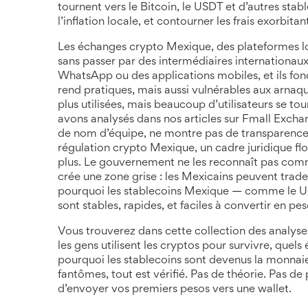
tournent vers le Bitcoin, le USDT et d’autres stabl
l’inflation locale, et contourner les frais exorbitan
Les
échanges crypto Mexique
,
des plateformes l
sans passer par des intermédiaires internationau
WhatsApp ou des applications mobiles, et ils fonc
rend pratiques, mais aussi vulnérables aux arn
plus utilisées, mais beaucoup d’utilisateurs se 
avons analysés dans nos articles sur
Fmall Excha
de nom d’équipe, ne montre pas de transparence,
régulation crypto Mexique
,
un cadre juridique fl
plus
. Le gouvernement ne les reconnaît pas comm
crée une zone grise : les Mexicains peuvent trade
pourquoi les
stablecoins Mexique
— comme le USDT
sont stables, rapides, et faciles à convertir en pes
Vous trouverez dans cette collection des analyse
les gens utilisent les cryptos pour survivre, quels
pourquoi les stablecoins sont devenus la monnai
fantômes, tout est vérifié. Pas de théorie. Pas d
d’envoyer vos premiers pesos vers une wallet.