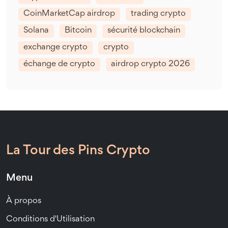
CoinMarketCap airdrop
trading crypto
Solana
Bitcoin
sécurité blockchain
exchange crypto
crypto
échange de crypto
airdrop crypto 2026
La Tour des Pins Crypto
Menu
À propos
Conditions d'Utilisation