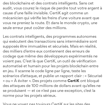
des blockchains et des contrats intelligents
. Sans cet
audit, vous courez le risque de perdre tout votre argent à
cause d’une faille invisible. CertiK agit comme un
mécanicien qui vérifie les freins d’une voiture avant que
vous ne preniez la route. Et dans le monde crypto, une
seule erreur peut coûter des millions.
Les
contrats intelligents
,
des programmes autonomes
qui exécutent des transactions sans intermédiaire
sont
supposés être immuables et sécurisés. Mais en réalité,
des milliers d’entre eux contiennent des erreurs de
codage que même des développeurs expérimentés ne
voient pas. C’est là que
CertiK
,
un outil de vérification
automatisé et humain pour les projets blockchain
entre
en jeu. Il scanne le code ligne par ligne, teste les
scénarios d’attaque, et publie un rapport clair : « Sécurisé
» ou « À éviter ». Des projets comme
CertiK
ont bloqué
des attaques de 100 millions de dollars avant qu’elles ne
se produisent — et ce n’est pas une exception, c’est la
norme pour les projets sérieux.
Vous ne voyez pas toujours CertiK sur les sites des