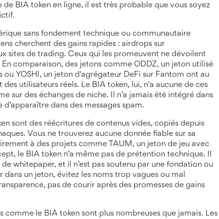
de BIA token en ligne, il est très probable que vous soyez
ctif.
rique sans fondement technique ou communautaire
ens cherchent des gains rapides : airdrops sur
 sites de trading. Ceux qui les promeuvent ne dévoilent
lle. En comparaison, des jetons comme
ODDZ
,
un jeton utilisé
s
ou
YOSHI
,
un jeton d'agrégateur DeFi sur Fantom
ont au
des utilisateurs réels. Le BIA token, lui, n'a aucune de ces
même sur des échanges de niche. Il n’a jamais été intégré dans
nue d’apparaître dans des messages spam.
ken sont des réécritures de contenus vides, copiés depuis
aques. Vous ne trouverez aucune donnée fiable sur sa
ntrairement à des projets comme
TAUM
,
un jeton de jeu avec
cept
, le BIA token n’a même pas de prétention technique. Il
as de whitepaper, et il n’est pas soutenu par une fondation ou
r dans un jeton, évitez les noms trop vagues ou mal
la transparence, pas de courir après des promesses de gains
nts comme le BIA token sont plus nombreuses que jamais. Les