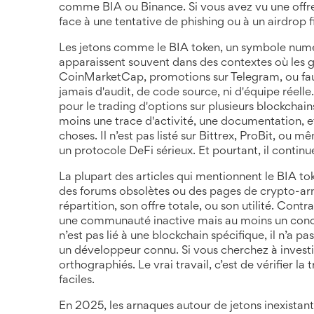
comme BIA ou Binance. Si vous avez vu une offre 
face à une tentative de phishing ou à un airdrop fi
Les jetons comme le
BIA token
,
un symbole numé
apparaissent souvent dans des contextes où les g
CoinMarketCap, promotions sur Telegram, ou faux
jamais d'audit, de code source, ni d'équipe rée
pour le trading d'options sur plusieurs blockchain
moins une trace d'activité, une documentation, et 
choses. Il n’est pas listé sur Bittrex, ProBit, ou 
un protocole DeFi sérieux. Et pourtant, il conti
La plupart des articles qui mentionnent le BIA to
des forums obsolètes ou des pages de crypto-arn
répartition, son offre totale, ou son utilité. Co
une communauté inactive mais au moins un con
n’est pas lié à une blockchain spécifique, il n’a p
un développeur connu. Si vous cherchez à investi
orthographiés. Le vrai travail, c’est de vérifier 
faciles.
En 2025, les arnaques autour de jetons inexista