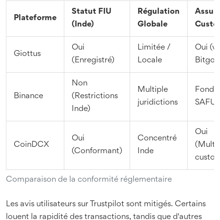
Statut FIU
Régulation
Assur
Plateforme
(Inde)
Globale
Custo
Oui
Limitée /
Oui (vi
Giottus
(Enregistré)
Locale
Bitgo)
Non
Multiple
Fond
Binance
(Restrictions
juridictions
SAFU
Inde)
Oui
Oui
Concentré
CoinDCX
(Multi
(Conformant)
Inde
custod
Comparaison de la conformité réglementaire
Les avis utilisateurs sur Trustpilot sont mitigés. Certains
louent la rapidité des transactions, tandis que d'autres