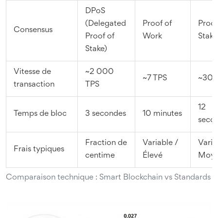
DPoS
(Delegated
Proof of
Proof
Consensus
Proof of
Work
Stake
Stake)
Vitesse de
~2 000
~7 TPS
~30 
transaction
TPS
12
Temps de bloc
3 secondes
10 minutes
seco
Fraction de
Variable /
Varia
Frais typiques
centime
Élevé
Moy
Comparaison technique : Smart Blockchain vs Standards