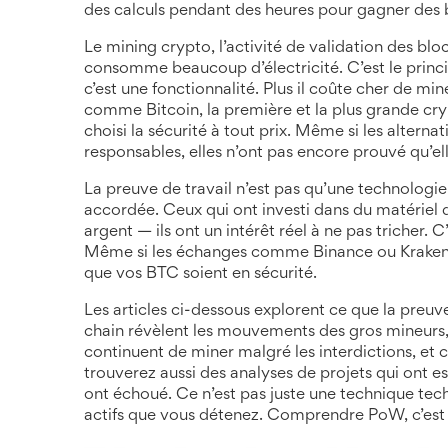
des calculs pendant des heures pour gagner des bit
Le
mining crypto
,
l’activité de validation des blo
consomme beaucoup d’électricité. C’est le princi
c’est une fonctionnalité. Plus il coûte cher de miner
comme
Bitcoin
,
la première et la plus grande cr
choisi la sécurité à tout prix. Même si les alter
responsables, elles n’ont pas encore prouvé qu’ell
La preuve de travail n’est pas qu’une technologie.
accordée. Ceux qui ont investi dans du matériel de
argent — ils ont un intérêt réel à ne pas tricher. 
Même si les échanges comme Binance ou Kraken n
que vos BTC soient en sécurité.
Les articles ci-dessous explorent ce que la preuv
chain révèlent les mouvements des gros mineurs
continuent de miner malgré les interdictions, et 
trouverez aussi des analyses de projets qui ont 
ont échoué. Ce n’est pas juste une technique tech
actifs que vous détenez. Comprendre PoW, c’est