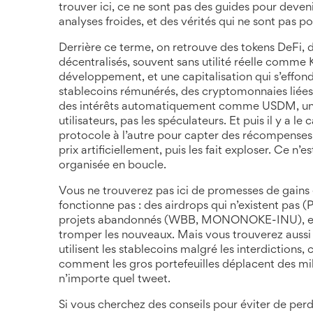
trouver ici, ce ne sont pas des guides pour deven
analyses froides, et des vérités qui ne sont pas po
Derrière ce terme, on retrouve des
tokens DeFi
,
d
décentralisés, souvent sans utilité réelle
comme KU
développement, et une capitalisation qui s’effon
stablecoins rémunérés
,
des cryptomonnaies liées 
des intérêts automatiquement
comme USDM, un ca
utilisateurs, pas les spéculateurs. Et puis il y a le
c
protocole à l’autre pour capter des récompenses 
prix artificiellement, puis les fait exploser. Ce n
organisée en boucle.
Vous ne trouverez pas ici de promesses de gains 
fonctionne pas : des airdrops qui n’existent pas
projets abandonnés (WBB, MONONOKE-INU), et 
tromper les nouveaux. Mais vous trouverez aussi 
utilisent les stablecoins malgré les interdictions
comment les gros portefeuilles déplacent des mill
n’importe quel tweet.
Si vous cherchez des conseils pour éviter de perd