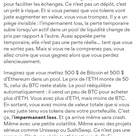
pour faciliter les échanges
. Ce n’est pas un dépôt, c’est
un prêt à risque.
Et si vous pensez que vos tokens vont
juste augmenter en valeur, vous vous trompez. Il y a un
piège invisible : l’
impermanent loss
,
la perte temporaire
subie lorsqu’un actif dans un pool de liquidité change de
prix par rapport à l’autre
. Aussi appelée
perte
temporaire
, elle n’est pas une perte réelle… tant que vous
ne sortez pas.
Mais si vous ne la comprenez pas, vous
allez croire que vous gagnez alors que vous perdez
silencieusement.
Imaginez que vous mettez 500 $ de Bitcoin et 500 $
d’Ethereum dans un pool. Le prix de l’ETH monte de 50
%, celui du BTC reste stable. Le pool rééquilibre
automatiquement : il vend un peu de BTC pour acheter
plus d’ETH. Vous avez plus d’ETH, mais moins de BTC.
En sortant, vous avez moins de valeur totale que si vous
aviez juste tenu vos tokens dans votre portefeuille. C’est
ça, l’
impermanent loss
. Et ça arrive même sans crash.
Même avec une petite volatilité. Même avec des projets
sérieux comme Uniswap ou SushiSwap. Ce n’est pas une