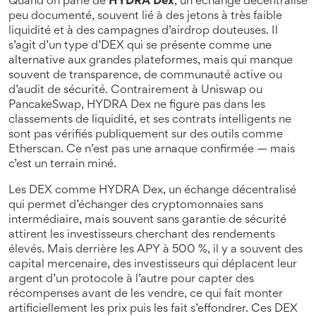
Quand on parle de
HYDRA Dex
,
un échange décentralisé
peu documenté, souvent lié à des jetons à très faible
liquidité et à des campagnes d’airdrop douteuses
. Il
s’agit d’un type d’
DEX
qui se présente comme une
alternative aux grandes plateformes, mais qui manque
souvent de transparence, de communauté active ou
d’audit de sécurité. Contrairement à Uniswap ou
PancakeSwap, HYDRA Dex ne figure pas dans les
classements de liquidité, et ses contrats intelligents ne
sont pas vérifiés publiquement sur des outils comme
Etherscan. Ce n’est pas une arnaque confirmée — mais
c’est un terrain miné.
Les DEX comme
HYDRA Dex
,
un échange décentralisé
qui permet d’échanger des cryptomonnaies sans
intermédiaire, mais souvent sans garantie de sécurité
attirent les investisseurs cherchant des rendements
élevés. Mais derrière les APY à 500 %, il y a souvent des
capital mercenaire
,
des investisseurs qui déplacent leur
argent d’un protocole à l’autre pour capter des
récompenses avant de les vendre
, ce qui fait monter
artificiellement les prix puis les fait s’effondrer. Ces DEX