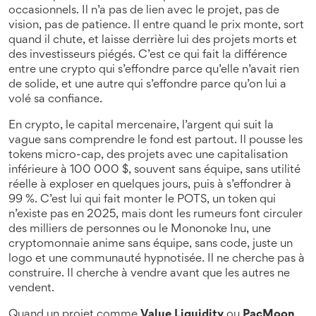
occasionnels
. Il n’a pas de lien avec le projet, pas de
vision, pas de patience. Il entre quand le prix monte, sort
quand il chute, et laisse derrière lui des projets morts et
des investisseurs piégés.
C’est ce qui fait la différence
entre une crypto qui s’effondre parce qu’elle n’avait rien
de solide, et une autre qui s’effondre parce qu’on lui a
volé sa confiance.
En crypto, le
capital mercenaire
,
l’argent qui suit la
vague sans comprendre le fond
est partout. Il pousse les
tokens micro-cap
,
des projets avec une capitalisation
inférieure à 100 000 $, souvent sans équipe, sans utilité
réelle
à exploser en quelques jours, puis à s’effondrer à
99 %. C’est lui qui fait monter le
POTS
,
un token qui
n’existe pas en 2025, mais dont les rumeurs font circuler
des milliers de personnes
ou le
Mononoke Inu
,
une
cryptomonnaie anime sans équipe, sans code, juste un
logo et une communauté hypnotisée
. Il ne cherche pas à
construire. Il cherche à vendre avant que les autres ne
vendent.
Quand un projet comme
Value Liquidity
ou
PacMoon