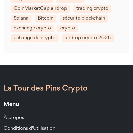
CoinMarketCap airdrop
trading crypto
Solana
Bitcoin
sécurité blockchain
exchange crypto
crypto
échange de crypto
airdrop crypto 2026
La Tour des Pins Crypto
Menu
À propos
Conditions d'Utilisation