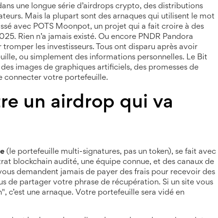
dans une longue série d’
airdrops crypto
,
des distributions
sateurs
. Mais la plupart sont des arnaques
qui utilisent le mot
assé avec
POTS Moonpot
,
un projet qui a fait croire à des
2025
. Rien n’a jamais existé
. Ou encore
PNDR Pandora
tromper les investisseurs
. Tous ont disparu après avoir
euille, ou simplement des informations personnelles
. Le Bit
des images de graphiques artificiels, des promesses de
 connecter votre portefeuille.
e un airdrop qui va
fe
(le portefeuille multi-signatures, pas un token), se fait avec
ontrat blockchain audité, une équipe connue, et des canaux de
 vous demandent jamais de payer des frais pour recevoir des
us de partager votre phrase de récupération. Si un site vous
n", c’est une arnaque. Votre portefeuille sera vidé en